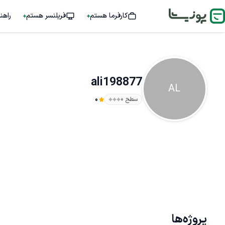
کارفرما هستم
فریلنسر هستم
راهن
ali198877
AL
سطح ۰
0
پروژه‌ها