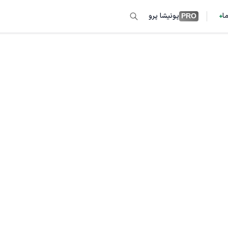
ما
پونیشا پرو
PRO