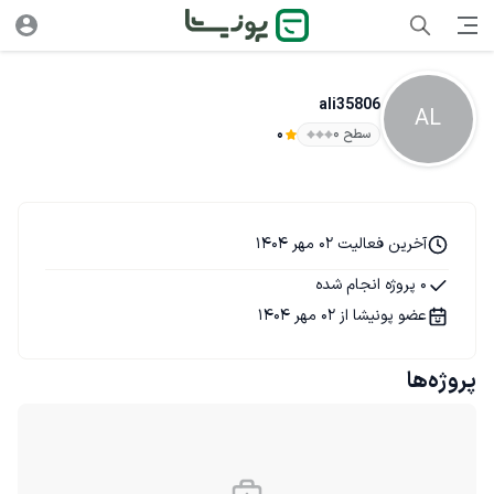
ali35806
AL
سطح ۰
0
آخرین فعالیت 02 مهر 1404
0 پروژه انجام شده
عضو پونیشا از 02 مهر 1404
پروژه‌ها