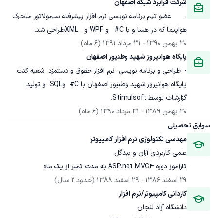
شرکت فرابرد شبکه اصفهان
-	عضو تیم برنامه نویسی نرم افزار پیشرفته سیمولاتور متحرک 
هواپیما که در هسا و با C#   و WPF و   XMLطراحی شد.
30 بهمن 1390
 - 
31 مرداد 1391
(6 ماه)
پایگاه هوانیروز شهید وطنپور اصفهان
-  طراحی و برنامه نویسی  نرم افزار حقوق و دستمزد  شعبه کنت 
پایگاه هوانیروز شهید وطنپور اصفهان با C#  وSQL  و تولید 
گزارشات توسط Stimulsoft.
30 بهمن 1389
 - 
31 مرداد 1390
(6 ماه)
سوابق تحصیلی
مهدسی تکنولوژی نرم افزار کامپیوتر
علمی کاربردی آران و بیدگل
کارآموز دوره ASP.net MVC4 به مدت کمتر از یک ماه
29 اسفند 1386
 - 
29 اسفند 1388
(حدود 2 سال)
کاردانی کامپیوتر/نرم افزار
دانشگاه آزاد لنجان