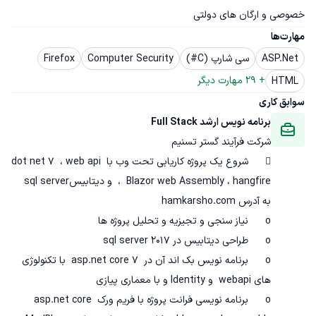
خصوصی و ارگان های دولتی
مهارت‌ها
ASP.Net
سی شارپ (C#)
Computer Security
Firefox
+ 
29
 مهارت دیگر
HTML
سوابق کاری
برنامه نویس ارشد Full Stack
شرکت فرآیند گستر تسنیم
	شروع یک پروژه کاریابی تحت وب با dot net 7  ، web api 
،  Blazor web Assembly ، hangfire  و دیتابیسsql server   
o	برنامه نویس بک اند آن در  asp.net core 7  با تکنولوژی 
o	برنامه نویسی فرانت پروژه با فریم ورک asp.net core 