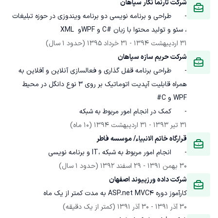
شرکت تارنما نگار سپاهان
-	طراحی و برنامه نویسی دو برنامه ویندوزی در حوزه تبلیغات 
، سئو و تولید محتوا با زبان #C و WPFو  XML
31 اردیبهشت 1394
 - 
31 خرداد 1395
(حدود 1 سال)
شرکت حریم سازه سپاهان
-	طراحی برنامه قفل گذاری و فعالسازی آنلاین و آفلاین به 
همراه قابلیت آپدیت اتوماتیک بر روی 3 نوع دانگل در محیط 
-	کمک در انجام امور مربوط به شبکه 
31 تیر 1393
 - 
31 اردیبهشت 1394
(10 ماه)
قرارگاه خاتم الانبیاء/ موسسه فاطر
-	انجام امور مربوط به شبکه ،IT و برنامه نویسی
30 بهمن 1391
 - 
29 اسفند 1392
(حدود 1 سال)
شرکت داده ورزپیوند اصفهان
کارآموز دوره ASP.net MVC4 به مدت کمتر از یک ماه
30 آذر 1391
 - 
30 آذر 1391
(کمتر از یک دقیقه)