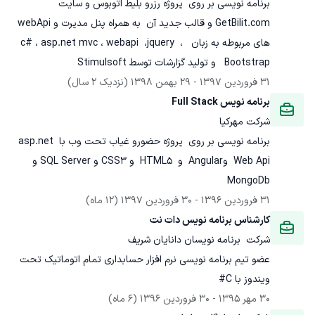
برنامه نویسی بر روی  پروژه رزرو بلیط اتوبوس و سایت 
GetBilit.com و قالب جدید آن  به همراه پنل مدیرت و webApi 
های مربوطه به زبان c# ، asp.net mvc ، webapi  ،jquery  ،  
Bootstrap   و تولید گزارشات توسط Stimulsoft
31 فروردین 1397
 - 
29 بهمن 1398
(نزدیک 2 سال)
برنامه نویس Full Stack
شرکت مهرکیا
برنامه نویسی بر روی  پروژه حضورو غیاب تحت وب با asp.net 
Web Api  وAngular  و  HTML5  و CSS3 و SQL Server و 
MongoDb
31 فروردین 1396
 - 
30 فروردین 1397
(12 ماه)
کارشناس برنامه نویس دات نت
شرکت  برنامه نویسان دانایان شریف
عضو تیم برنامه نویسی نرم افزار حسابداری تمام اتوماتیک تحت 
ویندوز با C#
30 مهر 1395
 - 
30 فروردین 1396
(6 ماه)