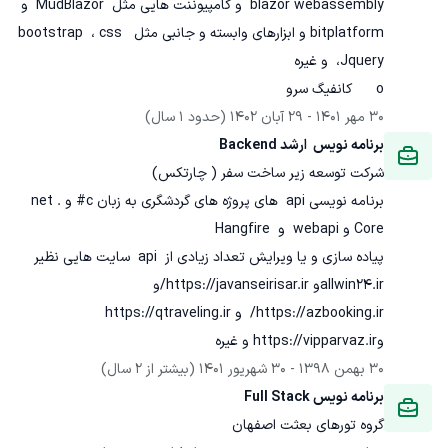
blazor webassembly  و کامپیوننت هایی مثل  MudBlazor  و 
bitplatform و ابزارهای وابسته و جانبی مثل  bootstrap  ، css 
o	کانفیگ سرو
30 مهر 1401
 - 
29 آبان 1402
(حدود 1 سال)
برنامه نویس  ارشد Backend
شرکت توسعه زیر ساخت سفر ( چارتکس)
برنامه نویسی api  های پروژه های گردشگری به زبان c# و .net 
پیاده سازی و یا ویرایش تعداد زیادی از  api  سایت هایی نظیر  
allwin24.irو https://javanseirisar.ir/و 
https://azbooking.ir/  و https://qtraveling.ir 
وhttps://vipparvaz.ir و غیره
30 بهمن 1398
 - 
30 شهریور 1401
(بیشتر از 2 سال)
برنامه نویس Full Stack
گروه تورهای بعثت اصفهان