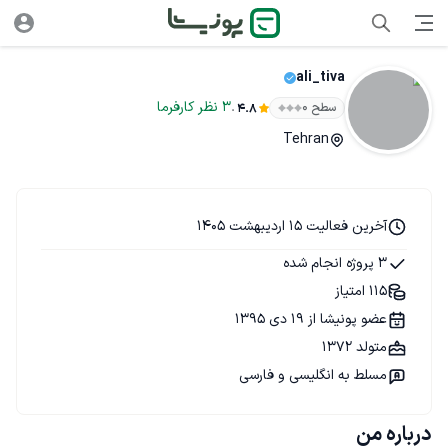
ali_tiva
.
3
نظر
کارفرما
سطح ۰
4.8
Tehran
آخرین فعالیت 15 اردیبهشت 1405
3 پروژه انجام شده
115 امتیاز
عضو پونیشا از 19 دی 1395
متولد 1372
مسلط به انگلیسی و فارسی
درباره من