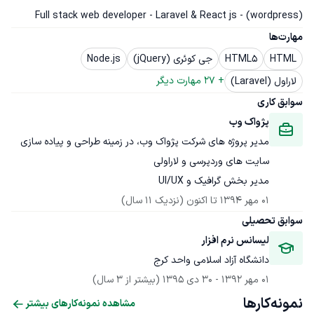
Full stack web developer - Laravel & React js - (wordpress)
مهارت‌ها
HTML
HTML5
جی کوئری (jQuery)
Node.js
+ 
27
 مهارت دیگر
لاراول (Laravel)
سوابق کاری
پژواک وب
مدیر پروژه های شرکت پژواک وب، در زمینه طراحی و پیاده سازی 
مدیر بخش گرافیک و UI/UX
01 مهر 1394
 تا اکنون
(نزدیک 11 سال)
سوابق تحصیلی
لیسانس نرم افزار
دانشگاه آزاد اسلامی واحد کرج
01 مهر 1392
 - 
30 دی 1395
(بیشتر از 3 سال)
نمونه‌کارها
مشاهده نمونه‌کارهای بیشتر