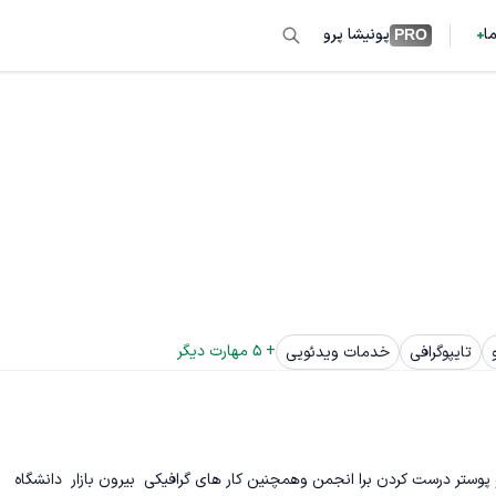
ما
پونیشا پرو
PRO
+ 
5
 مهارت دیگر
تایپوگرافی
خدمات ویدئویی
من توی دانشگاه به صورت خودکار و خود جوش ادیت های فیلم و پوستر درست کردن برا انجمن و‌همچنین کار های گرافیکی  بیرون بازار  دانشگاه 