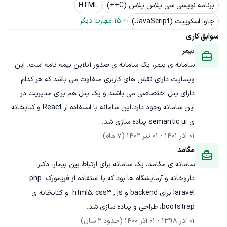
برنامه نویسی سی پلاس پلاس (C++)
HTML
+ 
15
 مهارت دیگر
جاوا اسکریپت (JavaScript)
سوابق کاری
بیمر
سامانه ی بیمر، یک سامانه ی صدور آنلاین بیمه نامه است. این 
وبسایت دارای نقش های کاربری متفاوت می باشد که هر کدام 
دارای پنل اختصاصی می باشند و یک پنل هم برای مدیریت در 
این سامانه وجود دارد.این سامانه با استفاده از React و کتابخانه 
ی semantic ui پیاده سازی شد.
01 آذر 1401
 - 
01 تیر 1402
(7 ماه)
مگامد
سامانه ی مگامد، یک سامانه برای ارتباط بین بیمار، دکتر، 
داروخانه و آزمایشگاه ها بود که با استفاده از فریمورک php 
laravel برای backend و html5, css3 , js  و کتابخانه ی 
bootstrap، طراحی و پیاده سازی شد.
01 آذر 1398
 - 
01 آذر 1400
(حدود 2 سال)