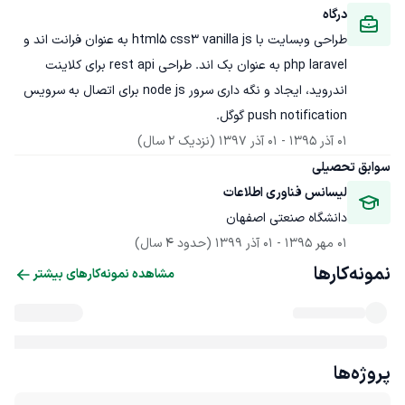
درگاه
طراحی وبسایت با html5 css3 vanilla js به عنوان فرانت اند و 
php laravel به عنوان بک اند. طراحی rest api برای کلاینت 
اندروید، ایجاد و نگه داری سرور node js برای اتصال به سرویس 
push notification گوگل.
01 آذر 1395
 - 
01 آذر 1397
(نزدیک 2 سال)
سوابق تحصیلی
لیسانس فناوری اطلاعات
دانشگاه صنعتی اصفهان
01 مهر 1395
 - 
01 آذر 1399
(حدود 4 سال)
نمونه‌کارها
مشاهده نمونه‌کارهای بیشتر
پروژه‌ها