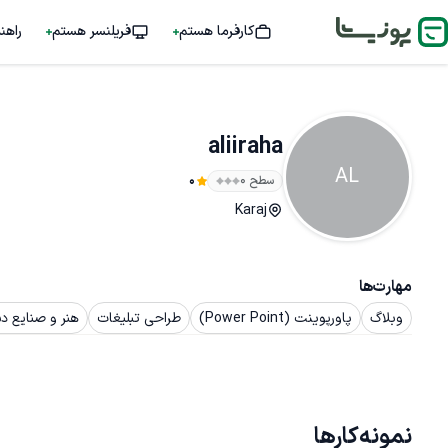
کارفرما هستم
فریلنسر هستم
راهن
aliiraha
AL
سطح ۰
0
Karaj
مهارت‌ها
وبلاگ
پاورپوینت (Power Point)
طراحی تبلیغات
هنر و صنایع د
نمونه‌کارها