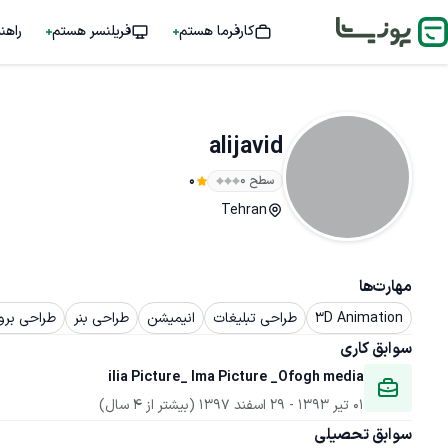
کارفرما هستم
فریلنسر هستم
راهن
alijavid
سطح ۰
0
Tehran
مهارت‌ها
3D Animation
طراحی تبلیغات
انیمیشن
طراحی بنر
طراحی برو
سوابق کاری
ilia Picture_ Ima Picture _Ofogh media
01 تیر 1393
 - 
29 اسفند 1397
(بیشتر از 4 سال)
سوابق تحصیلی