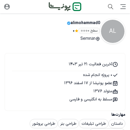
alimohammad0
AL
سطح ۰
0
Semnān
آخرین فعالیت 21 تیر 1403
0 پروژه انجام شده
عضو پونیشا از 17 اسفند 1396
متولد 1376
مسلط به انگلیسی و فارسی
مهارت‌ها
داستان
طراحی تبلیغات
طراحی بنر
طراحی بروشور