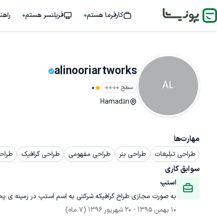
کارفرما هستم
فریلنسر هستم
راهن
alinooriartworks
AL
سطح ۰
0
Hamadān
مهارت‌ها
طراحی تبلیغات
طراحی بنر
طراحی مفهومی
طراحی گرافیک
طراحی
سوابق کاری
استپ
به صورت مجازی طراح گرافیکه شرکتی به اسم استپ در زمینه ی پخ
10 بهمن 1395
 - 
20 شهریور 1396
(7 ماه)