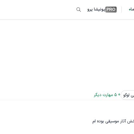
ما
پونیشا پرو
PRO
+ 
5
 مهارت دیگر
 لوگو
ش آثار موسیقی بوده ام