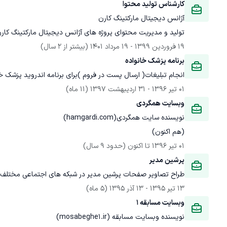
کارشناس تولید محتوا
آژانس دیجیتال مارکتینگ کارن
تولید و مدیریت محتوای پروژه های آژانس دیجیتال مارکتینگ کار
19 فروردین 1399
 - 
19 مرداد 1401
(بیشتر از 2 سال)
برنامه پزشک خانواده
انجام تبلیغات( ارسال پست در فروم )برای برنامه اندروید پزشک خا
01 تیر 1396
 - 
31 اردیبهشت 1397
(11 ماه)
وبسایت همگردی
(هم اکنون)
01 تیر 1396
 تا اکنون
(حدود 9 سال)
پرشین مدیر
طراح تصاویر صفحات پرشین مدیر در شبکه های اجتماعی مختلفpershianmodir@
13 تیر 1395
 - 
13 آذر 1395
(5 ماه)
وبسایت مسابقه 1
نویسنده وبسایت مسابقه (mosabeghe1.ir)