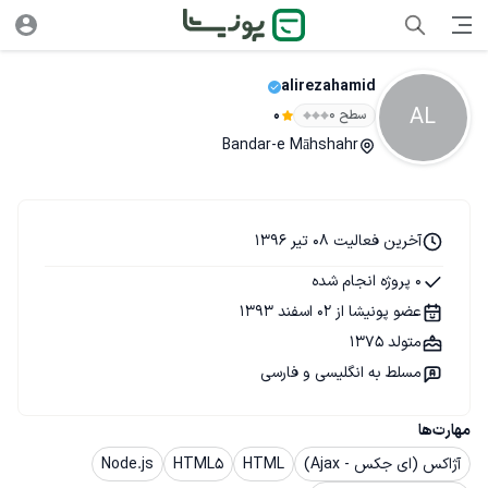
alirezahamid
AL
سطح ۰
0
Bandar-e Māhshahr
آخرین فعالیت 08 تیر 1396
0 پروژه انجام شده
عضو پونیشا از 02 اسفند 1393
متولد 1375
مسلط به انگلیسی و فارسی
مهارت‌ها
آژاکس (ای جکس - Ajax)
HTML
HTML5
Node.js