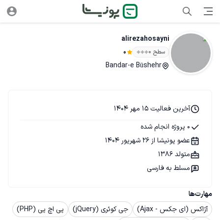
alirezahosayni
سطح ۰
0
Bandar-e Būshehr
آخرین فعالیت 15 مهر 1404
0 پروژه انجام شده
عضو پونیشا از 26 شهریور 1404
متولد 1386
مسلط به فارسی
مهارت‌ها
آژاکس (ای جکس - Ajax)
جی کوئری (jQuery)
پی اچ پی (PHP)