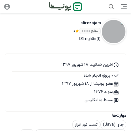
alirezajam
سطح ۰
0
Dāmghān
آخرین فعالیت 18 شهریور 1397
0 پروژه انجام شده
عضو پونیشا از 18 شهریور 1397
متولد 1376
مسلط به انگلیسی
مهارت‌ها
جاوا (Java)
تست نرم افزار