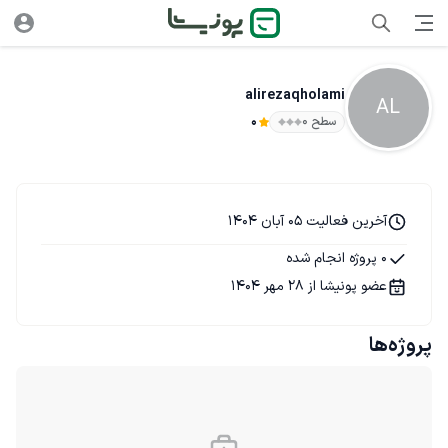
alirezaqholami
AL
سطح ۰
0
آخرین فعالیت 05 آبان 1404
0 پروژه انجام شده
عضو پونیشا از 28 مهر 1404
پروژه‌ها