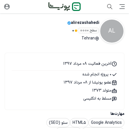
alirezashahedi
AL
سطح ۰
0
Tehran
آخرین فعالیت 08 مرداد 1397
0 پروژه انجام شده
عضو پونیشا از 08 مرداد 1397
متولد 1373
مسلط به انگلیسی
مهارت‌ها
Google Analytics
HTML5
سئو (SEO)