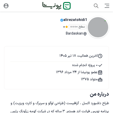
alirezatohidi1
سطح ۰
0
Bardaskan
آخرین فعالیت 18 تیر 1405
0 پروژه انجام شده
عضو پونیشا از 24 مرداد 1396
متولد 1375
درباره من
طراح داشبورد اکسل ، گرافیست (طراحی لوگو و سربرگ و کارت ویزیت) و 
برنامه نویس فرانت اند هستم. 3 ساله که در شرکت کومه زرآونگ پارس 