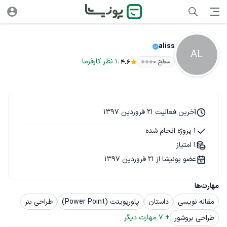
aliss
AL
.
1
نظر
کارفرما
سطح ۰
4.6
آخرین فعالیت 21 فروردین 1397
1 پروژه انجام شده
1 امتیاز
عضو پونیشا از 21 فروردین 1397
مهارت‌ها
مقاله نویسی
داستان
پاورپوینت (Power Point)
طراحی بنر
+ 
7
 مهارت دیگر
طراحی بروشور