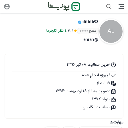
alitbtb93
AL
.
1
نظر
کارفرما
سطح ۰
4.6
Tehran
آخرین فعالیت 08 تیر 1396
1 پروژه انجام شده
17 امتیاز
عضو پونیشا از 18 اردیبهشت 1394
متولد 1372
مسلط به انگلیسی
مهارت‌ها