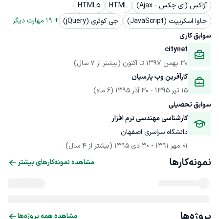
آژاکس (ای جکس - Ajax)
HTML
HTML5
+ 
19
 مهارت دیگر
جاوا اسکریپت (JavaScript)
جی کوئری (jQuery)
سوابق کاری
citynet
30 بهمن 1397
 تا اکنون
(بیشتر از 7 سال)
کارآفرین وب پارسیان
15 تیر 1395
 - 
30 آذر 1395
(6 ماه)
سوابق تحصیلی
کارشناسی مهندسی نرم افزار
دانشگاه سراسری اصفهان
01 مهر 1391
 - 
30 دی 1395
(بیشتر از 4 سال)
نمونه‌کارها
مشاهده نمونه‌کارهای بیشتر
پروژه‌ها
مشاهده همه پروژه‌ها