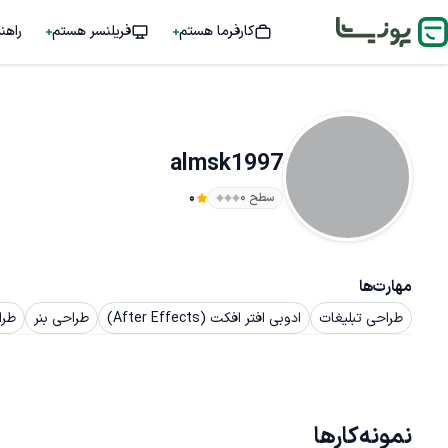
کارفرما هستم
فریلنسر هستم
راهن
almsk1997
سطح ۰
0
مهارت‌ها
طراحی تبلیغات
ادوبی افتر افکت (After Effects)
طراحی بنر
طرا
نمونه‌کارها