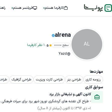
کارفرما هستم
فریلنسر هستم
راهن
alrena
AL
.
1
نظر
کارفرما
سطح ۰
5
Yazd
مهارت‌ها
رزومه کاری
طراحی بنر
طراحی کارت ویزیت
طراحی گرافیک
طراحی
سوابق کاری
کانون آگهی و تبلیغاتی بازار یزد
- طراح کل نقشه های گردشگری نوروز شهر یزد برای میراث فرهنگی 

01 دی 1396
 تا اکنون
(بیشتر از 8 سال)