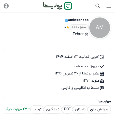
aminsanaee
AM
سطح ۰
0
Tehran
آخرین فعالیت 03 اسفند 1404
0 پروژه انجام شده
عضو پونیشا از 30 شهریور 1396
متولد 1372
مسلط به انگلیسی و فارسی
مهارت‌ها
+ 
23
 مهارت دیگر
ویرایش متن
داستان
PDF
غلط گیری
ترجمه