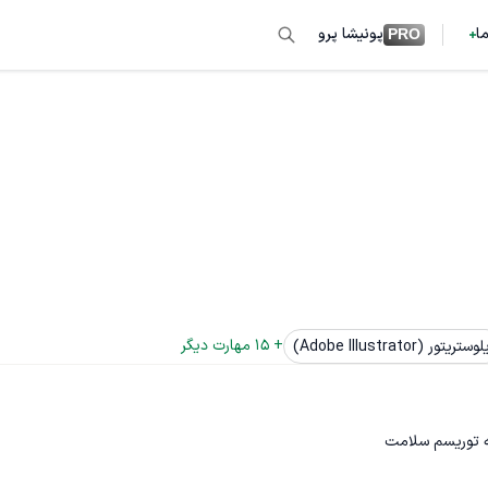
ما
پونیشا پرو
PRO
+ 
15
 مهارت دیگر
وستریتور (Adobe Illustrator)
نه توریسم سلامت