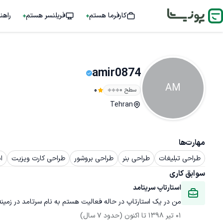
کارفرما هستم
فریلنسر هستم
راهن
amir0874
AM
سطح ۰
0
Tehran
مهارت‌ها
طراحی تبلیغات
طراحی بنر
طراحی بروشور
طراحی کارت ویزیت
ایل
سوابق کاری
استارتاپ سریتامد 
من در یک استارتاپ در حاله فعالیت هستم به نام سرتامد در زمی
01 تیر 1398
 تا اکنون
(حدود 7 سال)