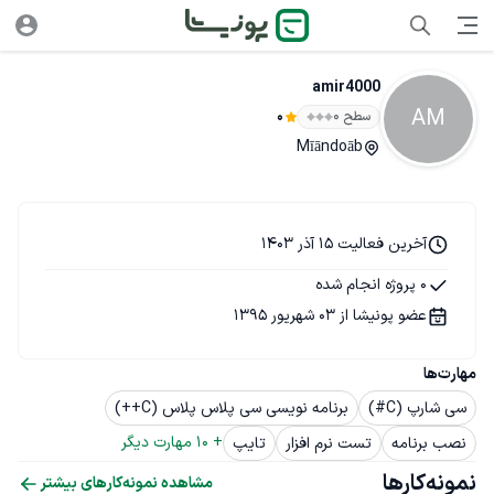
amir4000
AM
سطح ۰
0
Mīāndoāb
آخرین فعالیت 15 آذر 1403
0 پروژه انجام شده
عضو پونیشا از 03 شهریور 1395
مهارت‌ها
سی شارپ (C#)
برنامه نویسی سی پلاس پلاس (C++)
+ 
10
 مهارت دیگر
نصب برنامه
تست نرم افزار
تایپ
نمونه‌کارها
مشاهده نمونه‌کارهای بیشتر