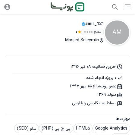
amir_121
AM
سطح ۰
0
Masjed Soleymān
آخرین فعالیت 08 تیر 1396
0 پروژه انجام شده
عضو پونیشا از 15 مهر 1393
متولد 1369
مسلط به انگلیسی و فارسی
مهارت‌ها
Google Analytics
HTML5
پی اچ پی (PHP)
سئو (SEO)