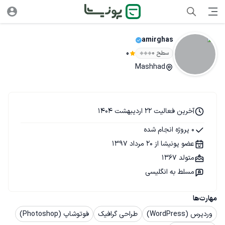
amirghas
سطح ۰
0
Mashhad
آخرین فعالیت 22 اردیبهشت 1404
0 پروژه انجام شده
عضو پونیشا از 20 مرداد 1397
متولد 1367
مسلط به انگلیسی
مهارت‌ها
وردپرس (WordPress)
طراحی گرافیک
فوتوشاپ (Photoshop)