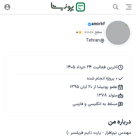
amirhf
سطح ۰
0
Tehran
آخرین فعالیت 24 خرداد 1405
0 پروژه انجام شده
عضو پونیشا از 20 آبان 1395
متولد 1378
مسلط به انگلیسی و فارسی
درباره من
مهندس نرم‌افزار - پارت تایم فریلنسر :)‌