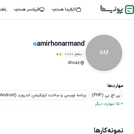
کارفرما هستم
فریلنسر هستم
راهن
amirhonarmand
AM
سطح ۰
0
Ahvaz
مهارت‌ها
پی اچ پی (PHP)
برنامه نویسی و ساخت اپلیکیشن اندروید (Android)
+ 
15
 مهارت دیگر
نمونه‌کارها