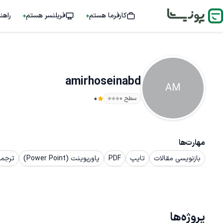
کارفرما هستم
فریلنسر هستم
راهن
amirhoseinabd
AM
سطح ۰
0
مهارت‌ها
بازنویسی مقالات
تایپ
PDF
پاورپوینت (Power Point)
ترجمه
پروژه‌ها