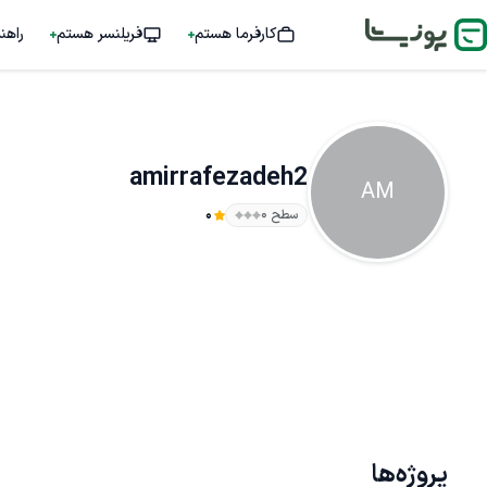
کارفرما هستم
فریلنسر هستم
راهن
amirrafezadeh2
AM
سطح ۰
0
پروژه‌ها