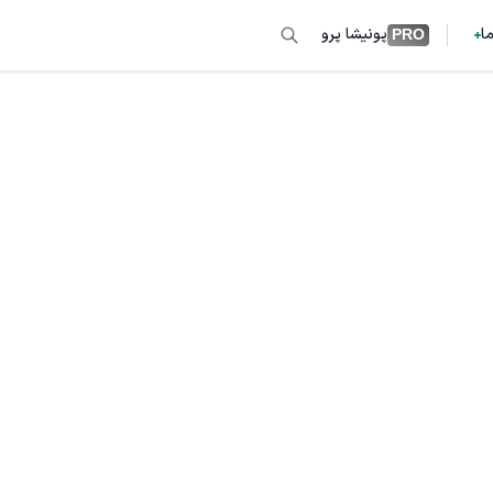
ما
پونیشا پرو
PRO