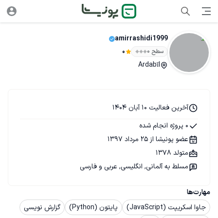
amirrashidi1999
سطح ۰
0
Ardabīl
آخرین فعالیت 10 آبان 1404
0 پروژه انجام شده
عضو پونیشا از 25 مرداد 1397
متولد 1378
مسلط به آلمانی, انگلیسی, عربی و فارسی
مهارت‌ها
جاوا اسکریپت (JavaScript)
پایتون (Python)
گزارش نویسی