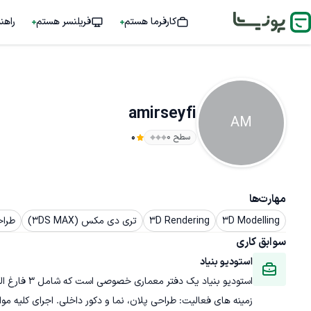
کارفرما هستم
فریلنسر هستم
راهن
amirseyfi
AM
سطح ۰
0
مهارت‌ها
3D Modelling
3D Rendering
تری دی مکس (3DS MAX)
طراح
سوابق کاری
استودیو بنیاد