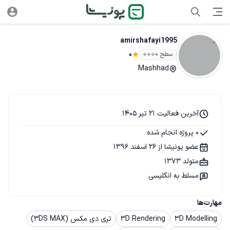
amirshafayi1995
سطح ۰
0
Mashhad
آخرین فعالیت 21 تیر 1405
0 پروژه انجام شده
عضو پونیشا از 26 اسفند 1396
متولد 1373
مسلط به انگلیسی
مهارت‌ها
3D Modelling
3D Rendering
تری دی مکس (3DS MAX)