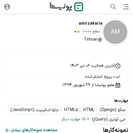
amirzakaria
AM
سطح ۰
0
Tehran
آخرین فعالیت 06 تیر 1403
0 پروژه انجام شده
عضو پونیشا از 29 شهریور 1394
مهارت‌ها
جنگو (Django)
HTML
HTML5
جاوا اسکریپت (JavaScript)
+ 
15
 مهارت دیگر
جی کوئری (jQuery)
نمونه‌کارها
مشاهده نمونه‌کارهای بیشتر