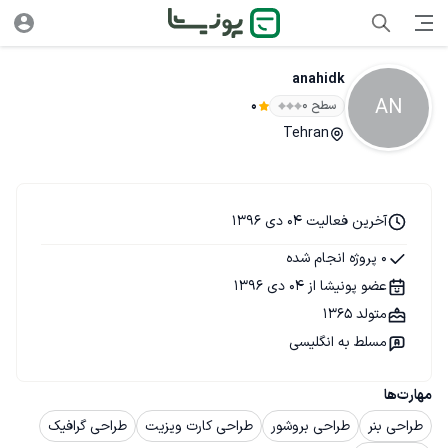
anahidk
AN
سطح ۰
0
Tehran
آخرین فعالیت 04 دی 1396
0 پروژه انجام شده
عضو پونیشا از 04 دی 1396
متولد 1365
مسلط به انگلیسی
مهارت‌ها
طراحی بنر
طراحی بروشور
طراحی کارت ویزیت
طراحی گرافیک