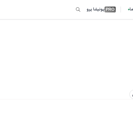
ما
پونیشا پرو
PRO