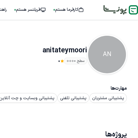
کارفرما هستم
فریلنسر هستم
راهن
anitateymoori
AN
سطح ۰
0
مهارت‌ها
پشتیبانی مشتریان
پشتیبانی تلفنی
پشتیبانی وبسایت و چت آنلاین
پروژه‌ها