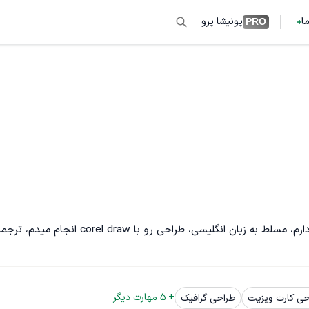
ما
پونیشا پرو
PRO
لیسانس نرم افزار، و فوق لیسانس معماری سیستم‌های کامپیوتری دارم، مسلط به زبان انگلیسی، طراحی رو با corel draw انجام م
+ 
5
 مهارت دیگر
حی کارت ویزیت
طراحی گرافیک