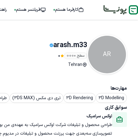
کارفرما هستم
فریلنسر هستم
راهن
arash.m33
AR
سطح ۰
0
Tehran
مهارت‌ها
3D Modelling
3D Rendering
تری دی مکس (3DS MAX)
طراح
سوابق کاری
اوکس سرامیک
تصویرسازی سه‌بعدی جهت پرزنت محصول و تبلیغات در مدیوم چاپ و مدیوم اینترنت را به عهده داشته‌ام.