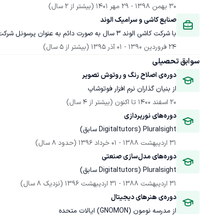
30 بهمن 1398
 - 
29 مهر 1401
(بیشتر از 2 سال)
صنایع کاشی و سرامیک الوند
با شرکت کاشی الوند 3 سال به صورت دائم به عنوان پرسونل شرکت همکاری کرده‌ام و 2 سال به صورت قرار داد اوت‌سورس.
24 فروردین 1390
 - 
01 آذر 1395
(بیشتر از 5 سال)
سوابق تحصیلی
دوره‌ی اصلاح رنگ و روتوش تصویر
از بنیان گذاران نرم افزار فوتوشاپ
20 اسفند 1400
 تا اکنون
(بیشتر از 4 سال)
دوره‌های نورپردازی
Pluralsight (Digitaltutors سابق)
31 اردیبهشت 1388
 - 
01 خرداد 1396
(حدود 8 سال)
دوره‌های مدل‌سازی صنعتی
Pluralsight (Digitaltutors سابق)
31 اردیبهشت 1388
 - 
31 اردیبهشت 1396
(نزدیک 8 سال)
دوره‌ی هنرهای دیجیتال
از مدرسه نومون (GNOMON) ایالات متحده