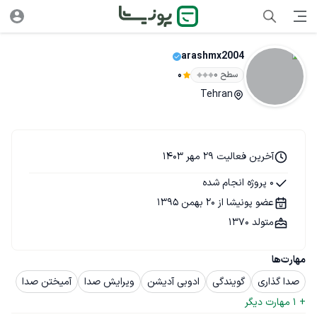
arashmx2004
سطح ۰
0
Tehran
آخرین فعالیت 29 مهر 1403
0 پروژه انجام شده
عضو پونیشا از 20 بهمن 1395
متولد 1370
مهارت‌ها
صدا گذاری
گویندگی
ادوبی آدیشن
ویرایش صدا
آمیختن صدا
+ 
1
 مهارت دیگر