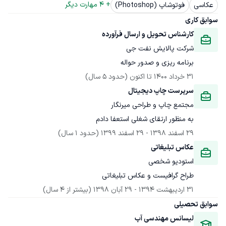
+ 
4
 مهارت دیگر
عکاسی
فوتوشاپ (Photoshop)
سوابق کاری
کارشناس تحویل و ارسال فرآورده
شرکت پالایش نفت جی
برنامه ریزی و صدور حواله
31 خرداد 1400
 تا اکنون
(حدود 5 سال)
سرپرست چاپ دیجیتال
مجتمع چاپ و طراحی میرنگار
به منظور ارتقای شغلی استعفا دادم
29 اسفند 1398
 - 
29 اسفند 1399
(حدود 1 سال)
عکاس تبلیغاتی
استودیو شخصی
طراح گرافیست و عکاس تبلیغاتی
31 اردیبهشت 1394
 - 
29 آبان 1398
(بیشتر از 4 سال)
سوابق تحصیلی
لیسانس مهندسی آب