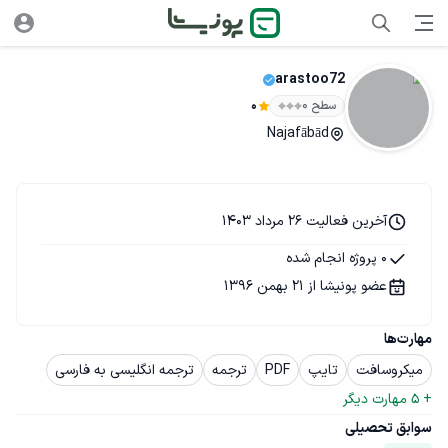
arastoo72
سطح ۰
0
Najafābād
آخرین فعالیت 26 مرداد 1403
0 پروژه انجام شده
عضو پونیشا از 21 بهمن 1396
مهارت‌ها
میکروسافت
تایپ
PDF
ترجمه
ترجمه انگلیسی به فارسی
+ 
5
 مهارت دیگر
سوابق تحصیلی