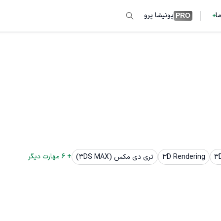
ما
پونیشا پرو
PRO
+ 
6
 مهارت دیگر
3D
3D Rendering
تری دی مکس (3DS MAX)