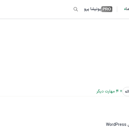
ما
پونیشا پرو
PRO
+ 
4
 مهارت دیگر
له