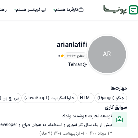
کارفرما هستم
فریلنسر هستم
راهن
arianlatifi
AR
سطح ۰
0
Tehran
مهارت‌ها
جنگو (Django)
HTML
جاوا اسکریپت (JavaScript)
پی اچ پی (PHP)
سوابق کاری
توسعه تجارت هوشمند ونداد
بیش از یک سال کار آموزی و استخدام به عنوان طراح و front-end developer  شرکت توسعه تحارت هوشمند ونداد.
13 مرداد 1400
 - 
01 اردیبهشت 1401
(9 ماه)