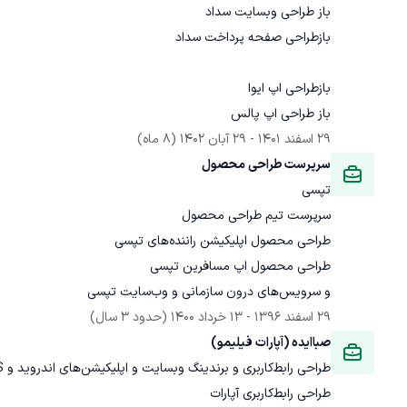
باز طراحی اپ پالس
29 اسفند 1401
 - 
29 آبان 1402
(8 ماه)
سرپرست طراحی محصول
تپسی
و سرویس‌های درون سازمانی و وب‌سایت تپسی
29 اسفند 1396
 - 
13 خرداد 1400
(حدود 3 سال)
صباایده (آپارات فیلیمو)