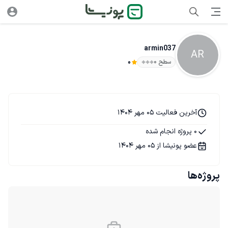
armin037
AR
سطح ۰
0
آخرین فعالیت 05 مهر 1404
0 پروژه انجام شده
عضو پونیشا از 05 مهر 1404
پروژه‌ها