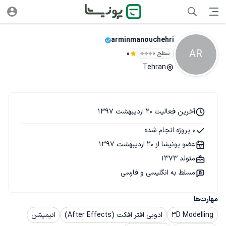
arminmanouchehri
AR
سطح ۰
0
Tehran
آخرین فعالیت 20 اردیبهشت 1397
0 پروژه انجام شده
عضو پونیشا از 20 اردیبهشت 1397
متولد 1373
مسلط به انگلیسی و فارسی
مهارت‌ها
3D Modelling
ادوبی افتر افکت (After Effects)
انیمیشن