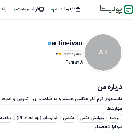
کارفرما هستم
فریلنسر هستم
راهن
artineivani
AR
سطح ۰
0
Tehran
درباره من
دانشجوی ترم آخر عکاسی هستم و به فیلمبرداری ، تدوین و ادیت آ
مهارت‌ها
ترجمه
ویرایش عکس
عکاسی
فوتوشاپ (Photoshop)
تخصص ت
سوابق تحصیلی