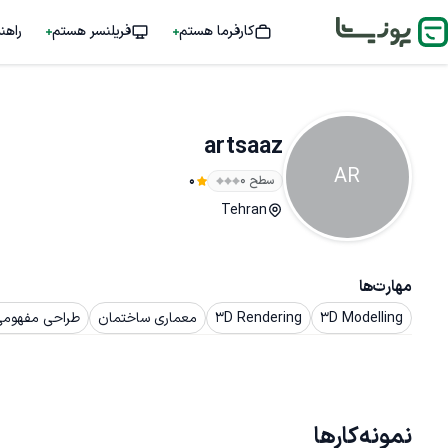
کارفرما هستم
فریلنسر هستم
راهن
artsaaz
AR
سطح ۰
0
Tehran
مهارت‌ها
3D Modelling
3D Rendering
معماری ساختمان
طراحی مفهومی
نمونه‌کارها