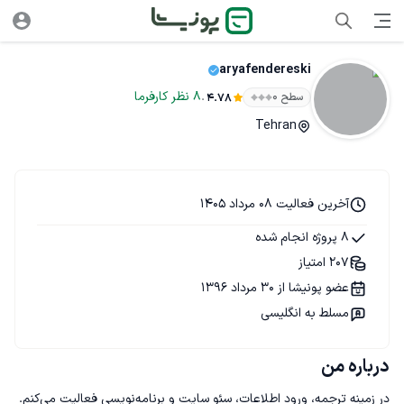
aryafendereski
.
8
نظر
کارفرما
سطح ۰
4.78
Tehran
آخرین فعالیت 08 مرداد 1405
8 پروژه انجام شده
207 امتیاز
عضو پونیشا از 30 مرداد 1396
مسلط به انگلیسی
درباره من
در زمینه ترجمه، ورود اطلاعات، سئو سایت و برنامه‌نویسی فعالیت می‌کنم. 